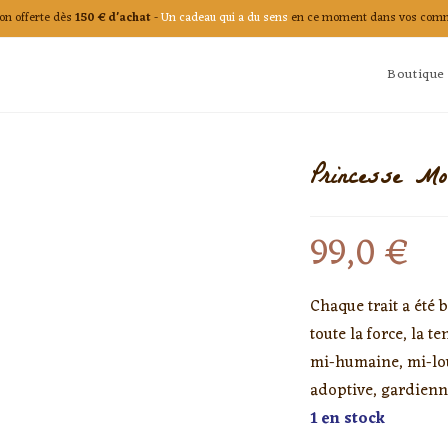
on offerte dès
150 € d'achat
-
Un cadeau qui a du sens
en ce moment dans vos com
Boutique
Princesse M
99,0
€
Chaque trait a été 
toute la force, la t
mi-humaine, mi-lou
adoptive, gardienne
1 en stock