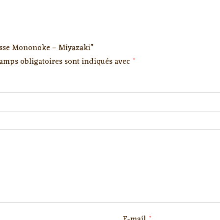
cesse Mononoke – Miyazaki”
amps obligatoires sont indiqués avec
*
E-mail
*