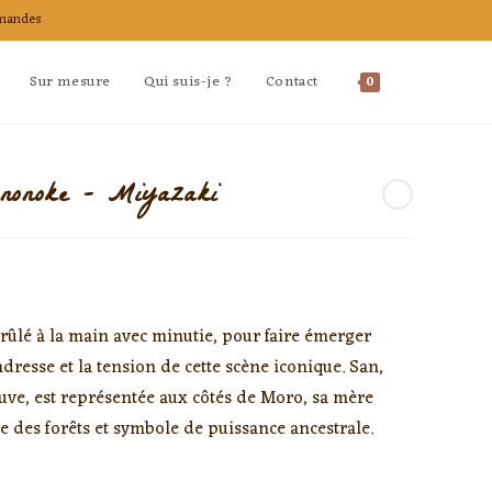
mandes
Toggle
Sur mesure
Qui suis-je ?
Contact
0
website
ononoke – Miyazaki
search
brûlé à la main avec minutie, pour faire émerger
endresse et la tension de cette scène iconique. San,
ve, est représentée aux côtés de Moro, sa mère
 des forêts et symbole de puissance ancestrale.