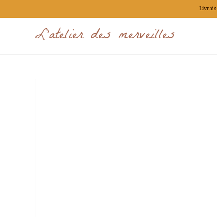
Skip
Livrais
to
L'atelier des merveilles
content