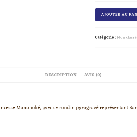
quantité
AJOUTER AU PAN
de
Princesse
Mononoke
Catégorie :
Non classé
-
Miyazaki
DESCRIPTION
AVIS (0)
incesse Mononoké, avec ce rondin pyrogravé représentant San