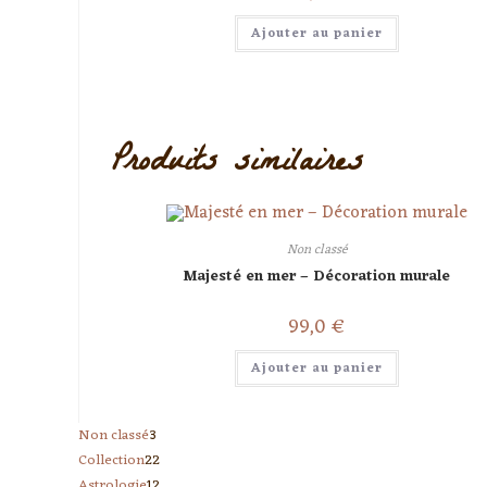
Ajouter au panier
Produits similaires
Non classé
Majesté en mer – Décoration murale
99,0
€
Ajouter au panier
3
Non classé
3
22
Collection
22
produits
12
Astrologie
12