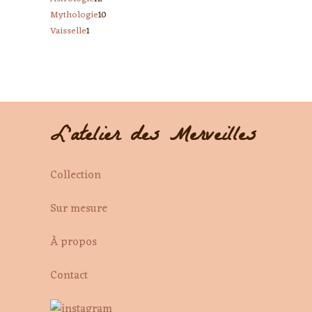
produits
10
Mythologie
10
produits
1
Vaisselle
1
produits
produit
L'atelier des Merveilles
Collection
Sur mesure
À propos
Contact