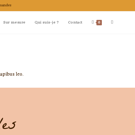
mandes
Sur mesure
Qui suis-je ?
Contact
0
dapibus leo.
les