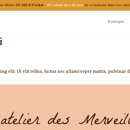
on offerte dès
150 € d'achat
-
Un cadeau qui a du sens
en ce moment dans vos com
Boutique
i
g elit. Ut elit tellus, luctus nec ullamcorper mattis, pulvinar 
atelier des Merveil